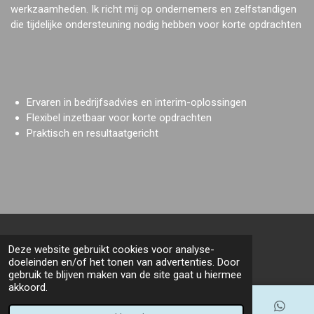
werkzaamheden. Ik richt mij op ondernemers en zelfstandigen
die tijdelijke ondersteuning nodig hebben voor korte opdrachten
Ervaren in bedrijfsadvies en interim-oplossingen
Flexibel inzetbaar voor korte opdrachten
Praktisch en resultaatgericht
© 2022 - 2026 Consultancy Speelman
Deze website gebruikt cookies voor analyse-
Powered by
JouwWeb
doeleinden en/of het tonen van advertenties. Door
gebruik te blijven maken van de site gaat u hiermee
akkoord.